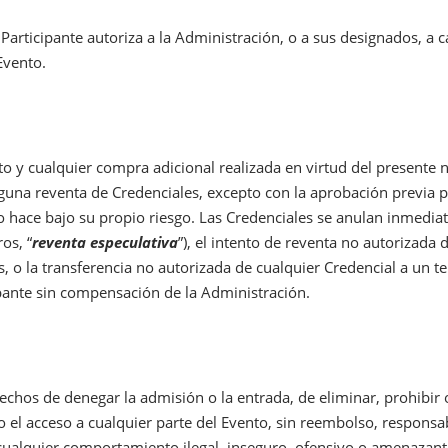
l Participante autoriza a la Administración, o a sus designados, a c
Evento.
to y cualquier compra adicional realizada en virtud del presente 
guna reventa de Credenciales, excepto con la aprobación previa po
o hace bajo su propio riesgo. Las Credenciales se anulan inmedia
os, “
reventa especulativa
”), el intento de reventa no autorizada 
as, o la transferencia no autorizada de cualquier Credencial a un 
ipante sin compensación de la Administración.
hos de denegar la admisión o la entrada, de eliminar, prohibir o
 o el acceso a cualquier parte del Evento, sin reembolso, respons
 cualquier comportamiento ilegal, inseguro, ofensivo o amenazan