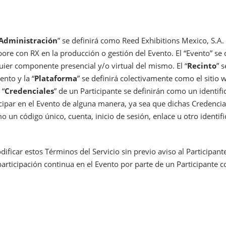
Administración
” se definirá como Reed Exhibitions Mexico, S.A. d
bore con RX en la producción o gestión del Evento. El “Evento” se
uier componente presencial y/o virtual del mismo. El “
Recinto
” 
nto y la “
Plataforma
” se definirá colectivamente como el sitio 
 “
Credenciales
” de un Participante se definirán como un identif
icipar en el Evento de alguna manera, ya sea que dichas Credencial
 un código único, cuenta, inicio de sesión, enlace u otro identific
icar estos Términos del Servicio sin previo aviso al Participant
participación continua en el Evento por parte de un Participante c