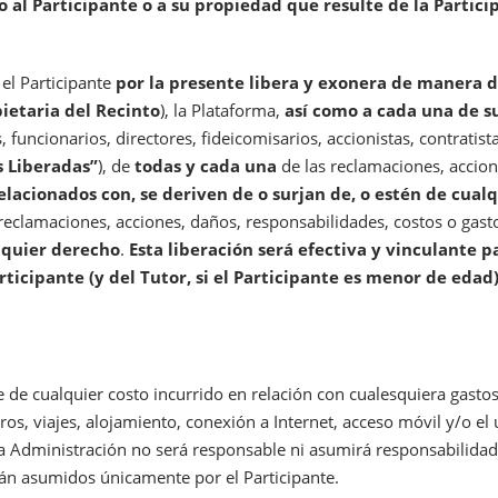
o al Participante o a su propiedad que resulte de la Partici
 el Participante
por la presente libera y exonera de manera d
pietaria del Recinto
), la Plataforma,
así como a cada una de su
funcionarios, directores, fideicomisarios, accionistas, contratis
s Liberadas”
), de
todas y cada una
de las reclamaciones, accion
elacionados con, se deriven de o surjan de, o estén de cual
 reclamaciones, acciones, daños, responsabilidades, costos o gas
alquier derecho
.
Esta liberación será efectiva y vinculante 
ticipante (y del Tutor, si el Participante es menor de edad)
 de cualquier costo incurrido en relación con cualesquiera gastos
tros, viajes, alojamiento, conexión a Internet, acceso móvil y/o e
 la Administración no será responsable ni asumirá responsabilida
rán asumidos únicamente por el Participante.