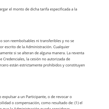
argar el monto de dicha tarifa especificada a la
no son reembolsables ni transferibles y no se
r escrito de la Administración. Cualquier
tamente si se alteran de alguna manera. La reventa
de Credenciales, la cesión no autorizada de
tercero están estrictamente prohibidos y constituyen
 expulsar a un Participante, o de revocar o
abilidad o compensación, como resultado de: (1) el
te que la Administración pueda considerar