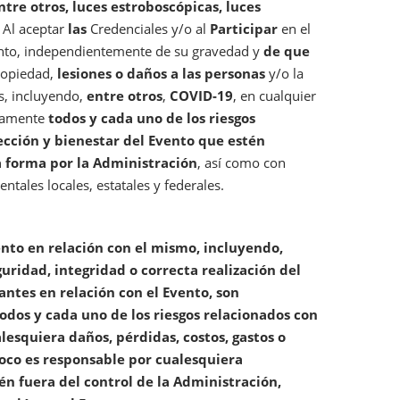
ntre otros, luces estroboscópicas, luces
. Al aceptar
las
Credenciales y/o al
Participar
en el
ento, independientemente de su gravedad y
de que
propiedad,
lesiones o daños a las personas
y/o la
s, incluyendo,
entre otros
,
COVID-19
, en cualquier
riamente
todos y cada uno de los riesgos
ección y bienestar del Evento que estén
a forma por la Administración
, así como con
tales locales, estatales y federales.
ento en relación con el mismo, incluyendo,
guridad, integridad o correcta realización del
antes en relación con el Evento, son
odos y cada uno de los riesgos relacionados con
lesquiera daños, pérdidas, costos, gastos o
oco es responsable por cualesquiera
én fuera del control de la Administración,