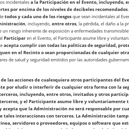
gos incidentales
a la Participación en el Evento, incluyendo, e
uertes por encima de los niveles de decibeles recomendados
nte
todos y cada uno de los riesgos
que sean incidentales al Ev
ministración
, incluyendo,
entre otros
, la pérdida, el daño a la 
e un riesgo inherente de exposición a enfermedades transmisible
al
Participar
en el Evento, el Participante asume libre y volunta
nte
acepta cumplir con todas las políticas de seguridad, prot
liquen en el Recinto o sean proporcionadas de cualquier otr
ares de salud y seguridad emitidos por las autoridades gubernamen
de las acciones de cualesquiera otros participantes del Ev
te por eludir o interferir de cualquier otra forma con la se
terceros, incluyendo, entre otros, invitados y otros particip
terceros, y el Participante asume libre y voluntariamente t
 y acepta que la Administración no será responsable por cua
e tales interacciones con terceros. La Administración tamp
línea, servidores o proveedores, equipos o software que est