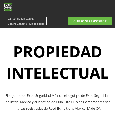
Saltar
A
al
p
contenido
d
22 - 24 de junio, 2027
QUIERO SER EXPOSITOR
n
Centro Banamex (única sede)
PROPIEDAD
INTELECTUAL
El logotipo de Expo Seguridad México, el logotipo de Expo Seguridad
Industrial México y el logotipo de Club Elite Club de Compradores son
marcas registradas de Reed Exhibitions México SA de CV.