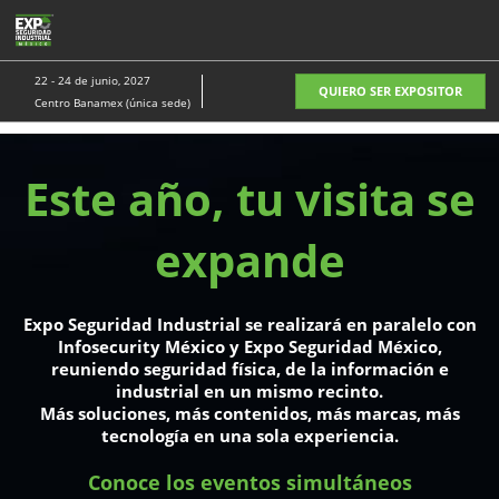
Saltar
A
al
p
contenido
d
22 - 24 de junio, 2027
QUIERO SER EXPOSITOR
n
Centro Banamex (única sede)
​ Este año, tu visita se
expande​
Expo Seguridad Industrial se realizará en paralelo con
Infosecurity México y Expo Seguridad México,
reuniendo seguridad física, de la información e
industrial en un mismo recinto.​
Más soluciones, más contenidos, más marcas, más
tecnología en una sola experiencia.​
Conoce los eventos simultáneos​